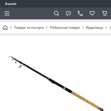
Азалія
Товари та послуги
Рибальські товари
Вудилища