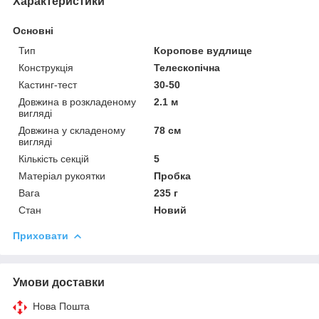
Характеристики
Основні
Тип
Коропове вудлище
Конструкція
Телескопічна
Кастинг-тест
30-50
Довжина в розкладеному
2.1 м
вигляді
Довжина у складеному
78 см
вигляді
Кількість секцій
5
Матеріал рукоятки
Пробка
Вага
235 г
Стан
Новий
Приховати
Умови доставки
Нова Пошта