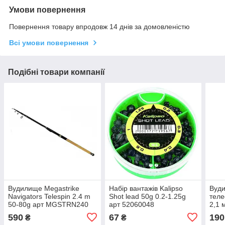
Умови повернення
Повернення товару впродовж 14 днів за домовленістю
Всі умови повернення
Подібні товари компанії
Вудилище Megastrike
Набір вантажів Kalipso
Вуди
Navigators Telespin 2.4 m
Shot lead 50g 0.2-1.25g
теле
50-80g арт MGSTRN240
арт 52060048
2,1 
590
67
190
₴
₴