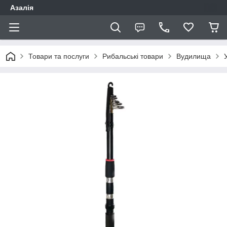
Азалія
Товари та послуги
Рибальські товари
Вудилища