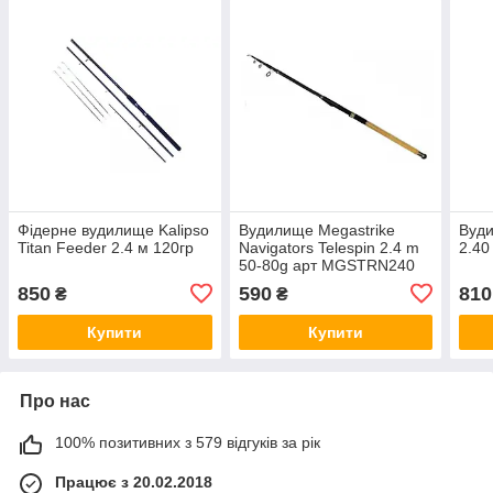
Фідерне вудилище Kalipso
Вудилище Megastrike
Вуди
Titan Feeder 2.4 м 120гр
Navigators Telespin 2.4 m
2.40
50-80g арт MGSTRN240
850
590
810
₴
₴
Купити
Купити
Про нас
100% позитивних з 579 відгуків за рік
Працює з 20.02.2018