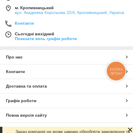
м. Кропивницький
вул. Академіка Корольова 32/4, Кропивницький, Україна
Контакти
Сьогодні вихідний
Показати весь графік роботи
Про нас
КНОПКА
Контакти
ЗВ'ЯЗКУ
Доставка та оплата
Графік роботи
Повна версія сайту
Сайт створено на маркетплейсі
Prom.ua
Зараз компанія не може швидко обробляти замовлення та