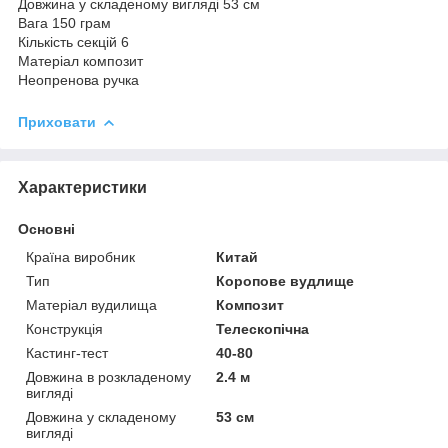
Довжина у складеному вигляді 53 см
Вага 150 грам
Кількість секцій 6
Матеріал композит
Неопренова ручка
Приховати
Характеристики
Основні
Країна виробник
Китай
Тип
Коропове вудлище
Матеріал вудилища
Композит
Конструкція
Телескопічна
Кастинг-тест
40-80
Довжина в розкладеному
2.4 м
вигляді
Довжина у складеному
53 см
вигляді