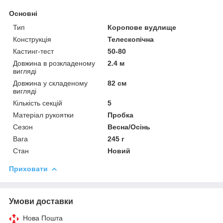
Основні
Тип
Коропове вудлище
Конструкція
Телескопічна
Кастинг-тест
50-80
Довжина в розкладеному
2.4 м
вигляді
Довжина у складеному
82 см
вигляді
Кількість секцій
5
Матеріал рукоятки
Пробка
Сезон
Весна/Осінь
Вага
245 г
Стан
Новий
Приховати
Умови доставки
Нова Пошта