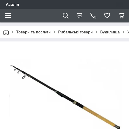
Азалія
Товари та послуги
Рибальські товари
Вудилища