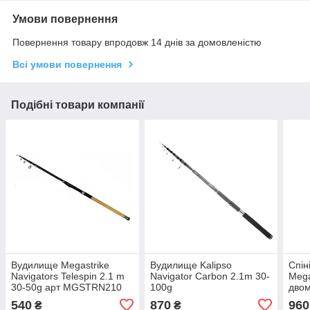
Умови повернення
Повернення товару впродовж 14 днів за домовленістю
Всі умови повернення
Подібні товари компанії
Вудилище Megastrike
Вудилище Kalipso
Спін
Navigators Telespin 2.1 m
Navigator Carbon 2.1m 30-
Mega
30-50g арт MGSTRN210
100g
двом
вер
540
870
960
₴
₴