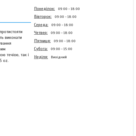
Понеділок
09:00
18:00
Вівторок
09:00
18:00
Середа
09:00
18:00
 протистояти
Четвер
09:00
18:00
ть виконати
Пʼятниця
09:00
18:00
ування
Субота
вим
09:00
15:00
ю течією, так і
Неділя
Вихідний
5 oz.
Пікерне вудлище Flagman
Magnum Mod Picker 2.7м
70г арт MMP27070
В наявності
669,20 ₴