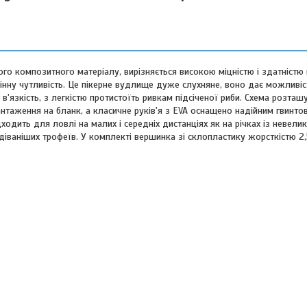
го композитного матеріалу, вирізняється високою міцністю і здатністю
нну чутливість. Це пікерне вудлище дуже слухняне, воно дає можливіс
 в'язкість, з легкістю протистоїть ривкам підсіченої риби. Схема розташ
нтаження на бланк, а класичне руків'я з EVA оснащено надійним гвинто
ть для ловлі на малих і середніх дистанціях як на річках із невелико
діваніших трофеїв. У комплекті вершинка зі склопластику жорсткістю 2,