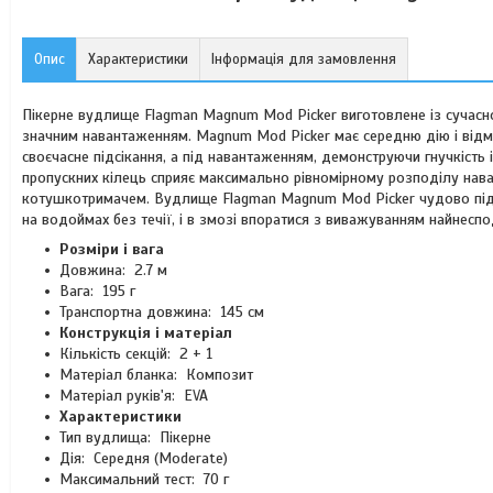
Опис
Характеристики
Інформація для замовлення
Пікерне вудлище Flagman Magnum Mod Picker виготовлене із сучасно
значним навантаженням. Magnum Mod Picker має середню дію і відмі
своєчасне підсікання, а під навантаженням, демонструючи гнучкість і
пропускних кілець сприяє максимально рівномірному розподілу нава
котушкотримачем. Вудлище Flagman Magnum Mod Picker чудово підходи
на водоймах без течії, і в змозі впоратися з виважуванням найнеспо
Розміри і вага
Довжина: 2.7 м
Вага: 195 г
Транспортна довжина: 145 см
Конструкція і матеріал
Кількість секцій: 2 + 1
Матеріал бланка: Композит
Матеріал руків'я: EVA
Характеристики
Тип вудлища: Пікерне
Дія: Середня (Moderate)
Максимальний тест: 70 г