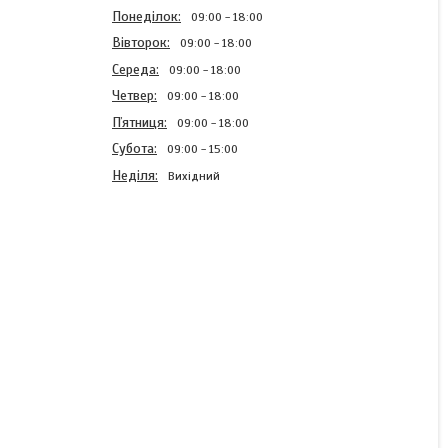
Понеділок
09:00
18:00
Вівторок
09:00
18:00
Середа
09:00
18:00
Четвер
09:00
18:00
Пʼятниця
09:00
18:00
Субота
09:00
15:00
Неділя
Вихідний
Гачок на толстовка No
3/0 (1 шт.) арт FK0748
В наявності
4,50 ₴