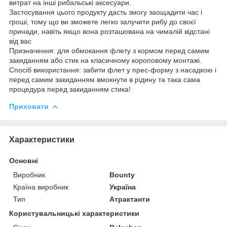
витрат на інші рибальські аксесуари.
Застосування цього продукту дасть змогу заощадити час і
гроші, тому що ви зможете легко залучити рибу до своєї
принади, навіть якщо вона розташована на чималій відстані
від вас
Призначення: для обмокання флету з кормом перед самим
закиданням або стик на класичному короповому монтажі.
Спосіб використання: забити флет у прес-форму з насадкою і
перед самим закиданням вмокнути в рідину та така сама
процедура перед закиданням стика!
Приховати
Характеристики
Основні
Виробник
Bounty
Країна виробник
Україна
Тип
Атрактанти
Користувальницькі характеристики