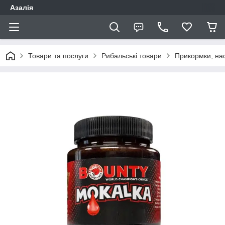
Азалія
Товари та послуги
Рибальські товари
Прикормки, нас