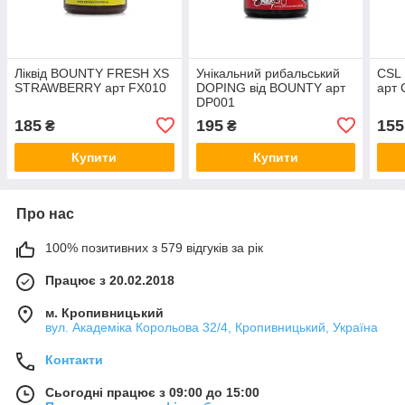
Ліквід BOUNTY FRESH XS
Унікальний рибальський
CSL 
STRAWBERRY арт FX010
DOPING від BOUNTY арт
арт 
DP001
185
195
155
₴
₴
Купити
Купити
Про нас
100% позитивних з 579 відгуків за рік
Працює з 20.02.2018
м. Кропивницький
вул. Академіка Корольова 32/4, Кропивницький, Україна
Контакти
Сьогодні працює з 09:00 до 15:00