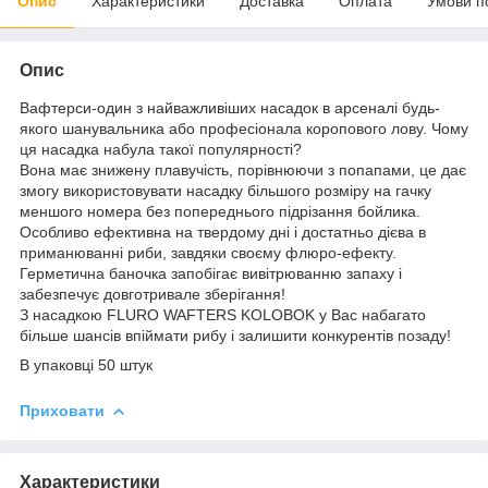
Опис
Характеристики
Доставка
Оплата
Умови п
Опис
Вафтерси-один з найважливіших насадок в арсеналі будь-
якого шанувальника або професіонала коропового лову. Чому
ця насадка набула такої популярності?
Вона має знижену плавучість, порівнюючи з попапами, це дає
змогу використовувати насадку більшого розміру на гачку
меншого номера без попереднього підрізання бойлика.
Особливо ефективна на твердому дні і достатньо дієва в
приманюванні риби, завдяки своєму флюро-ефекту.
Герметична баночка запобігає вивітрюванню запаху і
забезпечує довготривале зберігання!
З насадкою FLURO WAFTERS KOLOBOK у Вас набагато
більше шансів впіймати рибу і залишити конкурентів позаду!
В упаковці 50 штук
Приховати
Характеристики