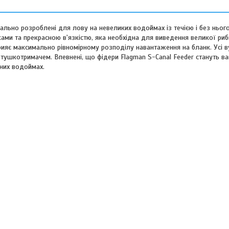
іально розроблені для лову на невеликих водоймах із течією і без нього.
ами та прекрасною в'язкістю, яка необхідна для виведення великої риб
прияє максимально рівномірному розподілу навантаження на бланк. Усі
ушкотримачем. Впевнені, що фідери Flagman S-Canal Feeder стануть в
аних водоймах.