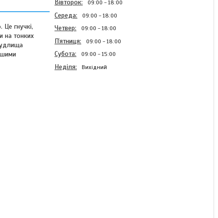
Вівторок
09:00
18:00
Середа
09:00
18:00
 Це гнучкі,
Четвер
09:00
18:00
и на тонких
Пʼятниця
09:00
18:00
 вудлища
Субота
ашими
09:00
15:00
Неділя
Вихідний
Фідерне вудлище Flagman
S-Canal Feeder 3.6м 70 г
арт SCF360
В наявності
1 699 ₴
КУПИТИ