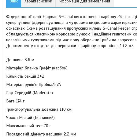
Опис
Характеристики
Інформація для замовлення
Фідери нової серії Flagman S-Canal виготовлені з карбону 24T і спец
суперчутливі фідерні вудлища, з чудовими кидковими характеристик
оснастках. Схема розташування пропускних кілець S-Canal Feeder с
обладнуються класичною корковою ручкою і надійним гвинтовим кот
незамінними супутниками під час лову обережної риби на запресов
До комплекту входять дві вершинки з карбону жорсткістю 1 і 2 oz.
Довжина 3.6 м
Матеріал бланка Графіт (карбон)
Кількість секцій 3+2
Матеріал руків'я Пробка/EVA
Лад Середній (Moderate)
Вага 174 г
Транспортувальна довжина 110 см
Чохол М'який (Тканинний)
Максимальний тест 70 г
Посадковий діаметр вершини 2.2 мм