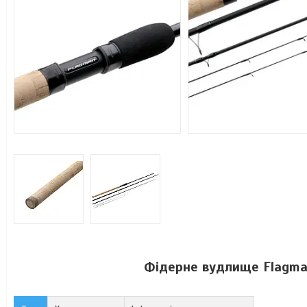
Фідерне вудлище Flagman