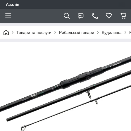
Азалія
Товари та послуги
Рибальські товари
Вудилища