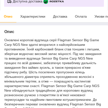
Доступна доставка
Опис
Характеристики
Доставка
Оплата
Умови п
Опис
Оновлені коропові вудлища серії Flagman Sensor Big Game
Carp NGS New здатні впоратися з найсерйознішим
противником. Їхній карбоновий бланк став тоншим і легшим,
зберігши водночас високий запас міцності. Під час закидання
та виведення вудлище Sensor Big Game Carp NGS New
працює по всій довжині, забезпечує привабливу дальність
закидання без зайвих зусиль, а також прекрасно в'яже
підсічену рибу. Шість посилених пропускних кілець
збільшеного діаметра сприяють проходженню волосіні з
мінімальним тертям, а отже — покращують кастингові
характеристики снасті. Flagman Sensor Big Game Carp NGS
New обладнуються традиційною для коропових вудлищ
рознесеною ручкою з покриттям із м'якої нековзної
термоусадки та надійним гвинтовим котушкотримачем. До
безперечних переваг оновлених вудлищ Flagman Sensor Big