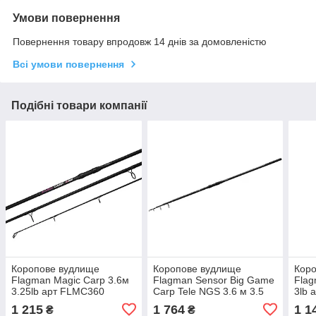
Умови повернення
Повернення товару впродовж 14 днів за домовленістю
Всі умови повернення
Подібні товари компанії
Коропове вудлище
Коропове вудлище
Кор
Flagman Magic Carp 3.6м
Flagman Sensor Big Game
Flag
3.25lb арт FLMC360
Carp Tele NGS 3.6 м 3.5
3lb 
лb арт FLSBGCT360
1 215
1 764
1 1
₴
₴