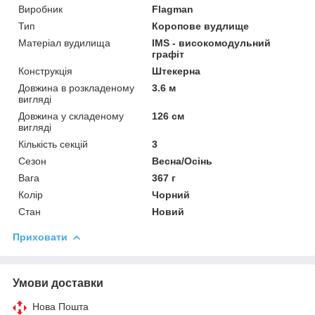
Виробник
Flagman
Тип
Коропове вудлище
Матеріал вудилища
IMS - високомодульний
графіт
Конструкція
Штекерна
Довжина в розкладеному
3.6 м
вигляді
Довжина у складеному
126 см
вигляді
Кількість секцій
3
Сезон
Весна/Осінь
Вага
367 г
Колір
Чорний
Стан
Новий
Приховати
Умови доставки
Нова Пошта