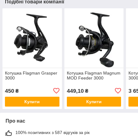
Подібні товари компанії
Котушка Flagman Grasper
Котушка Flagman Magnum
Коту
3000
MOD Feeder 3000
3000
450
449,10
3 6
₴
₴
Купити
Купити
Про нас
100% позитивних з 587 відгуків за рік