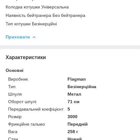
Колодка котушки Універсальна
Наявність бейтранера Без бейтранера
Тип котушки Безінерційні
Приховати
Характеристики
Основні
Виробник
Flagman
Тип
Безінерційна
Шпуля
Метал
Оборот шпулі
71 см
Передавальний коефіцієнт
5
Розмір
3000
Фрикційне гальмо
Передній
Вага
258 г
Стан
Новий