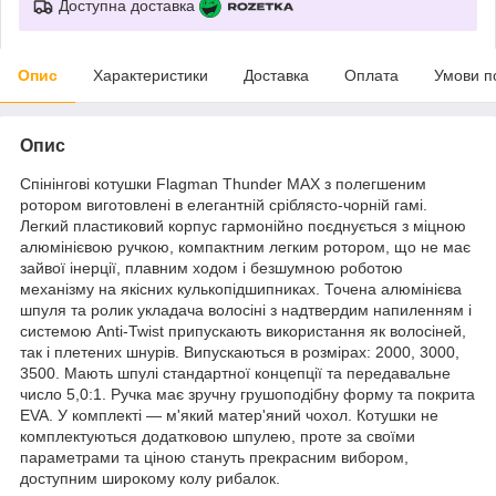
Доступна доставка
Опис
Характеристики
Доставка
Оплата
Умови п
Опис
Спінінгові котушки Flagman Thunder MAX з полегшеним
ротором виготовлені в елегантній сріблясто-чорній гамі.
Легкий пластиковий корпус гармонійно поєднується з міцною
алюмінієвою ручкою, компактним легким ротором, що не має
зайвої інерції, плавним ходом і безшумною роботою
механізму на якісних кулькопідшипниках. Точена алюмінієва
шпуля та ролик укладача волосіні з надтвердим напиленням і
системою Anti-Twist припускають використання як волосіней,
так і плетених шнурів. Випускаються в розмірах: 2000, 3000,
3500. Мають шпулі стандартної концепції та передавальне
число 5,0:1. Ручка має зручну грушоподібну форму та покрита
EVA. У комплекті — м'який матер'яний чохол. Котушки не
комплектуються додатковою шпулею, проте за своїми
параметрами та ціною стануть прекрасним вибором,
доступним широкому колу рибалок.