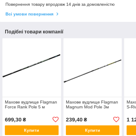
Повернення товару впродовж 14 днів за домовленістю
Всі умови повернення
Подібні товари компанії
Махове вудлище Flagman
Махове вудлище Flagman
Мах
Force Rank Pole 5 м
Magnum Mod Pole 3м
S-Ri
699,30
239,40
1 1
₴
₴
Купити
Купити