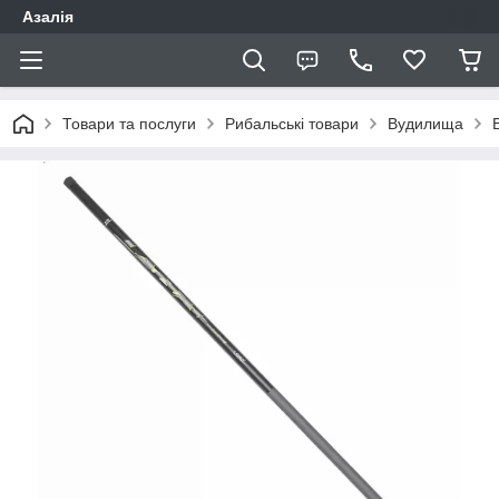
Азалія
Товари та послуги
Рибальські товари
Вудилища