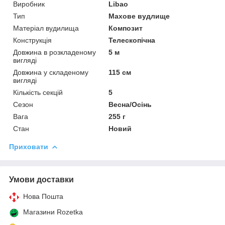
Виробник
Libao
Тип
Махове вудлище
Матеріал вудилища
Композит
Конструкція
Телескопічна
Довжина в розкладеному
5 м
вигляді
Довжина у складеному
115 см
вигляді
Кількість секцій
5
Сезон
Весна/Осінь
Вага
255 г
Стан
Новий
Приховати
Умови доставки
Нова Пошта
Магазини Rozetka