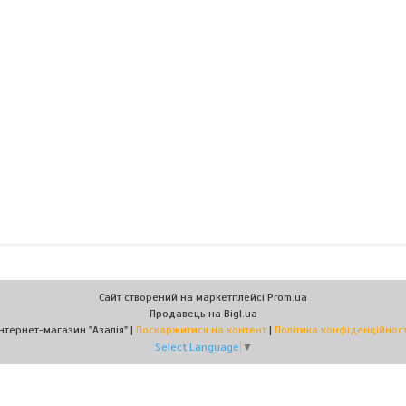
Сайт створений на маркетплейсі
Prom.ua
Продавець на Bigl.ua
Інтернет-магазин "Азалія" |
Поскаржитися на контент
|
Політика конфіденційност
Select Language
▼