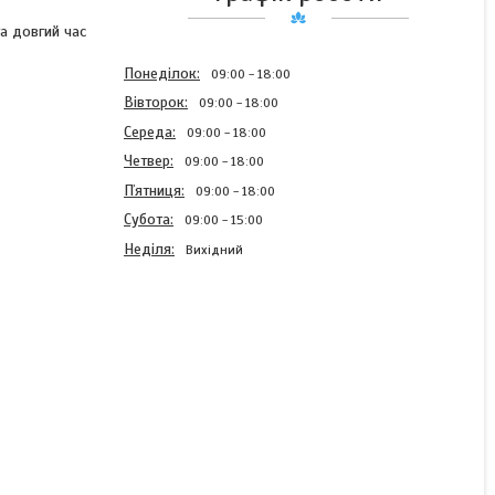
та довгий час
Понеділок
09:00
18:00
Вівторок
09:00
18:00
Середа
09:00
18:00
Четвер
09:00
18:00
Пʼятниця
09:00
18:00
Субота
09:00
15:00
Неділя
Вихідний
Гачок короповий "Wide
Gape Teflon" No8 арт
80750
В наявності