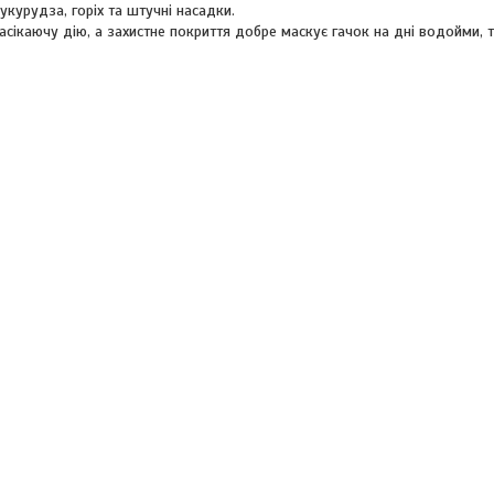
укурудза, горіх та штучні насадки.
асікаючу дію, а захистне покриття добре маскує гачок на дні водойми, 