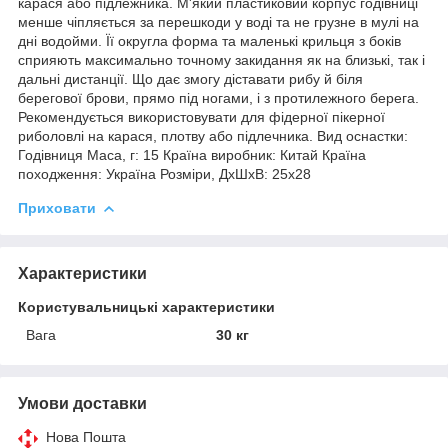
карася або підлежника. М'який пластиковий корпус годівниці
менше чіпляється за перешкоди у воді та не грузне в мулі на
дні водойми. Її округла форма та маленькі крильця з боків
сприяють максимально точному закидання як на близькі, так і
дальні дистанції. Що дає змогу діставати рибу й біля
берегової брови, прямо під ногами, і з протилежного берега.
Рекомендується використовувати для фідерної пікерної
риболовлі на карася, плотву або підлечника. Вид оснастки:
Годівниця Маса, г: 15 Країна виробник: Китай Країна
походження: Україна Розміри, ДхШхВ: 25х28
Приховати
Характеристики
Користувальницькі характеристики
Вага
30 кг
Умови доставки
Нова Пошта