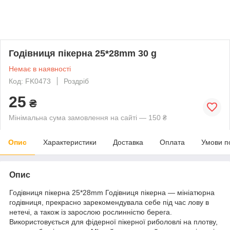
Годівниця пікерна 25*28mm 30 g
Немає в наявності
Код: FK0473
Роздріб
25
₴
Мінімальна сума замовлення на сайті — 150 ₴
Опис
Характеристики
Доставка
Оплата
Умови п
Опис
Годівниця пікерна 25*28mm Годівниця пікерна — мініатюрна
годівниця, прекрасно зарекомендувала себе під час лову в
нетечі, а також із зарослою рослинністю берега.
Використовується для фідерної пікерної риболовлі на плотву,