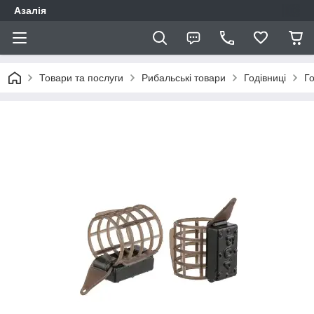
Азалія
Товари та послуги
Рибальські товари
Годівниці
Г