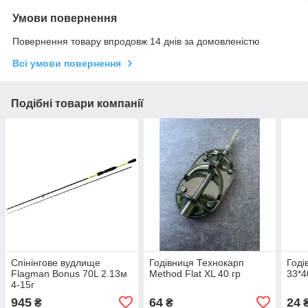
Умови повернення
Повернення товару впродовж 14 днів за домовленістю
Всі умови повернення
Подібні товари компанії
Cпінінговe вудлище
Годівниця Технокарп
Годі
Flagman Bonus 70L 2.13м
Method Flat XL 40 гр
33*4
4-15г
945
64
24
₴
₴