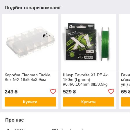
Подібні товари компанії
Коробка Flagman Tackle
Шнур Favorite X1 PE 4x
Гачк
Box №2 16x9.4x3.9см
150m (l.green)
м'яс
#0.4/0.104mm 8lb/3.5kg
уп.)
243
529
65
₴
₴
Купити
Купити
Про нас