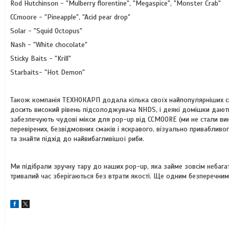
Rod Hutchinson - "Mulberry florentine", "Megaspice", "Monster Crab"
CCmoore - "Pineapple", "Acid pear drop"
Solar - "Squid Octopus"
Nash - "White chocolate"
Sticky Baits - "Krill"
Starbaits- "Hot Demon"
Також компанія ТЕХНОКАРП додала кілька своїх найпопулярніших смакі
досить високий рівень підсолоджувача NHDS, і деякі домішки дають
забезпечують чудові мікси для pop-up від CCMOORE (ми не стали ви
перевірених, безвідмовних смаків і яскравого, візуально приваблив
та знайти підхід до найвибагливішої риби.
Ми підібрали зручну тару до наших pop-up, яка займе зовсім небага
тривалий час зберігаються без втрати якості. Ще одним безперечним