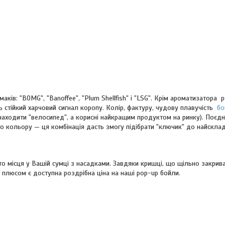
в: "BOMG", "Banoffee", "Plum Shellfish" і "LSG". Крім ароматизатора p
 стійкий харчовий сигнал коропу. Колір, фактуру, чудову плавучість
бо
находити "велосипед", а корисні найкращим продуктом на ринку). Поєд
ого кольору — ця комбінація дасть змогу підібрати "ключик" до найскл
то місця у Вашій сумці з насадками. Завдяки кришці, що щільно закрива
 плюсом є доступна роздрібна ціна на наші pop-up бойли.