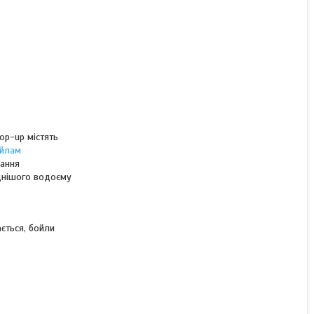
Бойли Pop-Up Plum
Shellfish 10 мм 25 г
ТЕХНОКАРП
op-up містять
Немає в наявності
йлам
90 ₴
нання
аднішого водоєму
ється, бойли