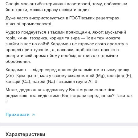
Спеція має антибактерицидні властивості, тому, побажавши
його трохи, можна одразу освіжити подих.
Дуже часто використовується в ГОСТівських рецептурах
м'ясної промисловості.
Чудово поєднується з такими прянощами, як-от: мускатний
горіх, кмин, гвоздика, кориця та зира — їх ви теж можете
знайти в нас на сайті! Кардамон не втрачає свого аромату в
процесі приготування, а, навпаки, щоб він зміг повністю
розкрити свій аромат йому необхідне тривале термічне
оброблення.
Кардамон — лідер серед прянощів за вмістом в ньому цинку
(Zn). Крім цього, має у своєму складі магній (Mg), фосфор (F),
кальцій (Ca), натрій (Na) і вітаміни групи А і В.
Може, додавання кардамону у Ваші страви стане тією
родзинкою, яка виділятиме Ваші страви серед інших? Таки так
і!
Приховати
Характеристики