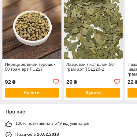
Перець зелений горошок
Лавровий лист цілий 50
Пажи
50 грам арт PU217
грам арт TS1229-2
чама
грам
92
29
22
₴
₴
Купити
Купити
Про нас
100% позитивних з 579 відгуків за рік
Працює з 20.02.2018