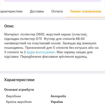
арактеристики
Доставка
Оплата
Умови повернення
Опис
Матеріал: поліестер D600, жорсткий каркас (пластик),
підкладка поліестер D75 Футляр для спінінгів КВ-6б
напівжорсткий на пластиковій основі. Захищає від зовнішніх
пошкоджень. Призначений для 5 спінінгів без котушок або на
3 спінінги та 2
вудки
з
котушками
. Має окрему секцію для
підставок. Передбачене фіксоване кріплення вудлищ.
Характеристики
Основні атрибути
Виробник
Acropolis
Країна виробник
Україна