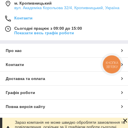
м. Кропивницький
вул. Академіка Корольова 32/4, Кропивницький, Україна
Контакти
Сьогодні працює з 09:00 до 15:00
Показати весь графік роботи
Про нас
КНОПКА
Контакти
ЗВ'ЯЗКУ
Доставка та оплата
Графік роботи
Повна версія сайту
Сайт створено на маркетплейсі
Prom.ua
Зараз компанія не може швидко обробляти замовлення та
повідомлення, оскільки за її графіком роботи сьогодні