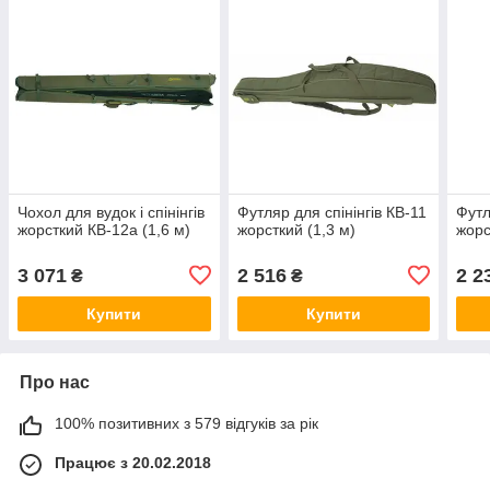
Чохол для вудок і спінінгів
Футляр для спінінгів КВ-11
Футл
жорсткий КВ-12а (1,6 м)
жорсткий (1,3 м)
жорс
3 071
2 516
2 2
₴
₴
Купити
Купити
Про нас
100% позитивних з 579 відгуків за рік
Працює з 20.02.2018