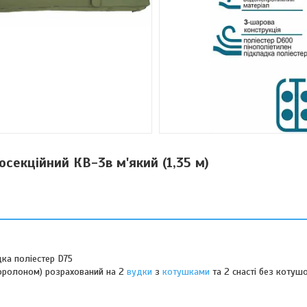
секційний КВ-3в м'який (1,35 м)
дка поліестер D75
поролоном) розрахований на 2
вудки
з
котушками
та 2 снасті без котушо