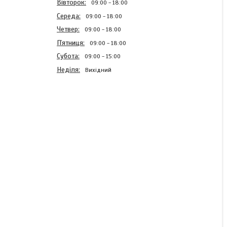
Вівторок
09:00
18:00
Середа
09:00
18:00
Четвер
09:00
18:00
Пʼятниця
09:00
18:00
Субота
09:00
15:00
Неділя
Вихідний
Кофр для вудок
двосекційний КВ-3в
м'який (1,35 м)
В наявності
1 677 ₴
КУПИТИ