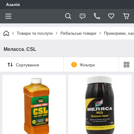
Азалія
Товари та послуги
Рибальські товари
Прикормки, нас
Меласса. CSL
Сортування
0
Фільтри