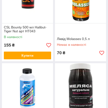
CSL Bounty 500 мл Halibut-
Tiger Nut арт HT043
В наявності
Ліквід Molasses 0,5 л
155
Немає в наявності
₴
70
₴
Купити