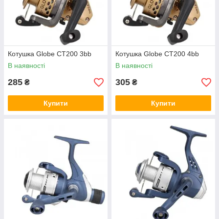
Котушка Globe CT200 3bb
Котушка Globe CT200 4bb
В наявності
В наявності
285
305
₴
₴
Купити
Купити