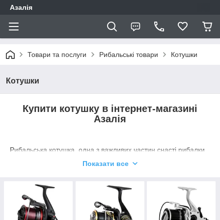
Азалія
Товари та послуги
Рибальські товари
Котушки
Котушки
Купити котушку в інтернет-магазині
Азалія
Рибальська котушка, одна з важливих частин снасті рибалки.
Котушка працює в парі з
вудлищем
. Від результату роботи
Показати все
цього тандему + звичайно ж майстерність рибалки залежить
результат риболовлі.