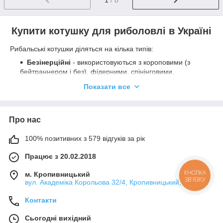
1
/ 8
Купити котушку для риболовлі в Україні
Рибальські котушки діляться на кілька типів:
Безінерційні
- використовуються з короповими (з
бейтраннером і без), фідерними, спінінговими,
пікерними, болонськими вудилищами.
Показати все
Мультиплікаторні
- використовуються в основному
разом зі спеціальними кастинговими вудилищами.
Проводочні
- найпростіші. Їх використовують разом
Про нас
з болонськими вудилищами, а також для зимової
риболовлі.
100% позитивних з 579 відгуків за рік
На що слід звернути увагу при покупці котушки?
Працює з 20.02.2018
Для початку потрібно вирішити, яку рибу Ви хочете ловити і
на які снасті. Котушку потрібно підбирати під тип вудилища та
м. Кропивницький
КНОПКА
ЗВ'ЯЗКУ
вул. Академіка Корольова 32/4, Кропивницький, Україна
специфіку лову. Більш детально про кожен вид котушок ми
розповімо у відповідному розділі нашого сайту.
Контакти
Основні характеристики на які потрібно звернути увагу:
Сьогодні вихідний
Вага котушки