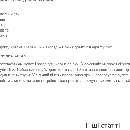
ної сітки для копчення
ластичність
ення
ації
300 ºС
трів
дукту красивий зовнішній вигляд – можна добитися ефекту сот
ичних сіток
готувати сам рулет і загорнути його в плівку. В домашніх умовах найзруч
руби ПВХ. Вибираємо трубу діаметром на 5-10 мм менше номінального діам
дин кінець труби. У вільний кінець пластикової труби просовуємо рулет і 
оботи з сіткою мати не потрібно. Все просто, а продукт виходить смачний
Інші статті