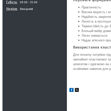
Переваги формуваль
Субота
09:00
15:00
Практичність
Неділя
Вихідний
Висока міцність і е
Надійність закріпл
Легкість в експлуат
Термостійкість до 
Большй вибір діаме
Легко знімається
Надає м'ясного про
Використання еласт
Для початку потрібно під
звичайної пластикової т
шпагатом і одягаємо на о
особливих навичок для р