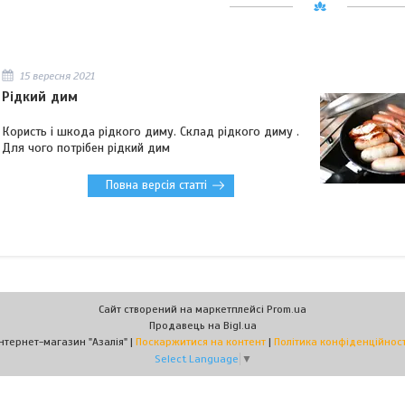
15 вересня 2021
Рідкий дим
Користь і шкода рідкого диму. Склад рідкого диму .
Для чого потрібен рідкий дим
Повна версія статті
Сайт створений на маркетплейсі
Prom.ua
Продавець на Bigl.ua
Інтернет-магазин "Азалія" |
Поскаржитися на контент
|
Політика конфіденційност
Select Language
▼