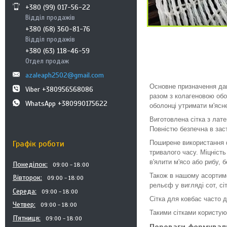
+380 (99) 017-56-22
Відділ продажів
+380 (68) 360-81-76
Відділ продажів
+380 (63) 118-46-59
Отдел продаж
azaleaph2502@gmail.com
Основне призначення дан
Viber +380956568086
разом з колагеновою обо
WhatsApp +380990175622
оболонці утримати м'ясн
Виготовлена сітка з лате
Повністю безпечна в зас
Графік роботи
Поширене використання ф
тривалого часу. Міцність
в'ялити м'ясо або рибу, б
Понеділок
09:00
18:00
Також в нашому асортиме
Вівторок
09:00
18:00
рельєф у вигляді сот, сітк
Середа
09:00
18:00
Сітка для ковбас часто 
Четвер
09:00
18:00
Такими сітками користуют
Пʼятниця
09:00
18:00