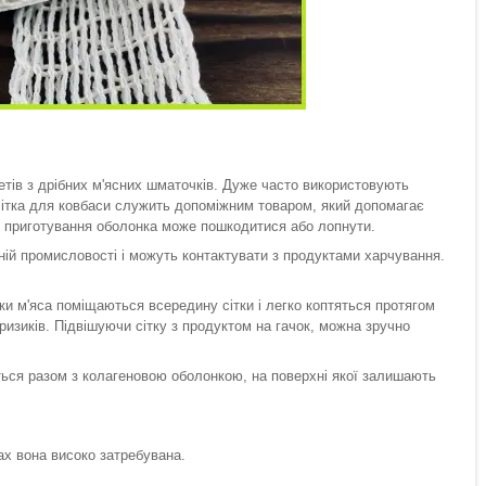
етів з дрібних м'ясних шматочків. Дуже часто використовують
сітка для ковбаси служить допоміжним товаром, який допомагає
 і приготування оболонка може пошкодитися або лопнути.
бній промисловості і можуть контактувати з продуктами харчування.
и м'яса поміщаються всередину сітки і легко коптяться протягом
 ризиків. Підвішуючи сітку з продуктом на гачок, можна зручно
ться разом з колагеновою оболонкою, на поверхні якої залишають
вах вона високо затребувана.