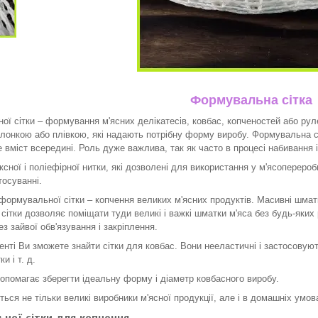
Формувальна сітка
ої сітки – формування м'ясних делікатесів, ковбас, копченостей або рул
лонкою або плівкою, які надають потрібну форму виробу. Формувальна 
е вміст всередині. Роль дуже важлива, так як часто в процесі набивання
ксної і поліефірної нитки, які дозволені для використання у м'ясопереро
тосуванні.
ормувальної сітки – копчення великих м'ясних продуктів. Масивні шматк
 сітки дозволяє поміщати туди великі і важкі шматки м'яса без будь-яких
ез зайвої обв'язування і закріплення.
нті Ви зможете знайти сітки для ковбас. Вони нееластичні і застосовую
и і т. д.
допомагає зберегти ідеальну форму і діаметр ковбасного виробу.
ься не тільки великі виробники м'ясної продукції, але і в домашніх умо