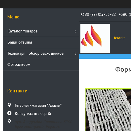
+380 (99) 017-56-22
+380 (
Каталог товаров
Азалія
Ваши отзывы
Технокарп : обзор расходников
Фотоальбом
Форм
Контакти
Інтернет-магазин "Азалія"
Консультатн : Сергій
вул. Академіка Корольова 32/4,
Кропивницький, Україна