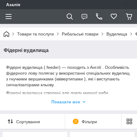
Азалія
Товари та послуги
Рибальські товари
Вудилища
Фідерні вудилища
Фідерні вудилища ( feeder) — походить з Англії . Особливість
фідерного лову полягає у використанні спеціальних вудилищ
з гнучкими вершинками (квівертипами ), які і виступають
сигналізаторами кльову.
Фідерні вудилища створені для ловлу мирної риби .
Фідери з малим тестом та довжиною до 3-х метрів
Показати все
називають- пікерами.
Сортування
0
Фільтри