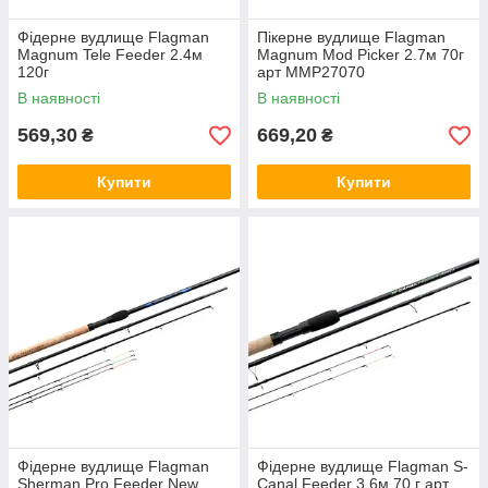
Фідерне вудлище Flagman
Пікерне вудлище Flagman
Magnum Tele Feeder 2.4м
Magnum Mod Picker 2.7м 70г
120г
арт MMP27070
В наявності
В наявності
569,30
669,20
₴
₴
Купити
Купити
Фідерне вудлище Flagman
Фідерне вудлище Flagman S-
Sherman Pro Feeder New
Canal Feeder 3.6м 70 г арт