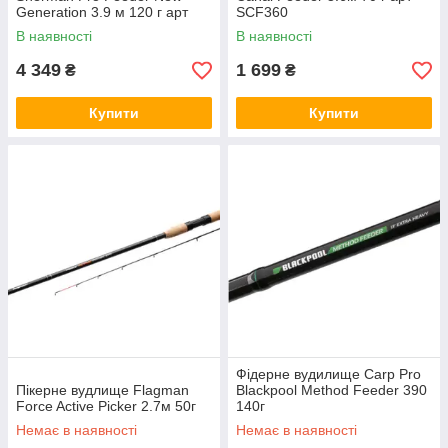
Generation 3.9 м 120 г арт
SCF360
SHPHNG390
В наявності
В наявності
4 349
1 699
₴
₴
Купити
Купити
Фідерне вудилище Carp Pro
Пікерне вудлище Flagman
Blackpool Method Feeder 390
Force Active Picker 2.7м 50г
140г
Немає в наявності
Немає в наявності