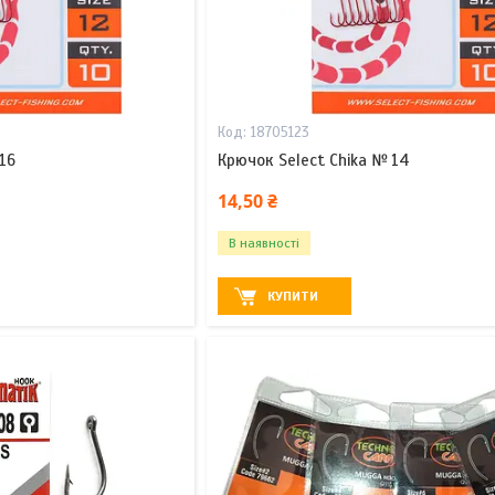
18705123
16
Крючок Select Chika № 14
14,50 ₴
В наявності
КУПИТИ