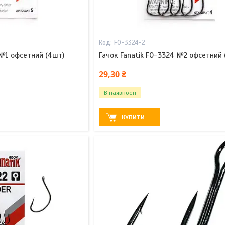
FO-3324-2
 №1 офсетний (4шт)
Гачок Fanatik FO-3324 №2 офсетний 
29,30 ₴
В наявності
КУПИТИ