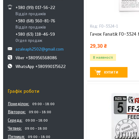
+380 (99) 017-56-22
Відділ продажів
+380 (68) 360-81-76
FO-3324-1
Відділ продажів
Гачок Fanatik FO-3324
+380 (63) 118-46-59
Отдел продаж
29,30 ₴
azaleaph2502@gmail.com
Viber +380956568086
В наявності
WhatsApp +380990175622
КУПИТИ
Графік роботи
Понеділок
09:00
18:00
Вівторок
09:00
18:00
Середа
09:00
18:00
Четвер
09:00
18:00
Пʼятниця
09:00
18:00