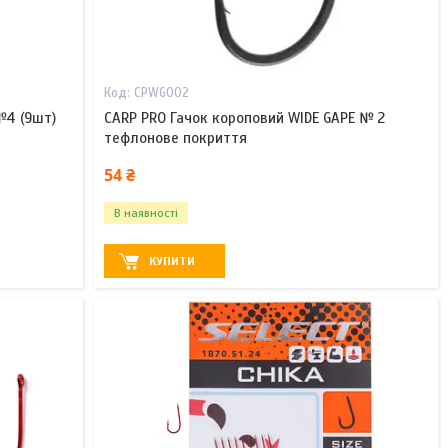
CPWG002
№4 (9шт)
CARP PRO Гачок короповий WIDE GAPE № 2
тефлонове покриття
54 ₴
В наявності
КУПИТИ