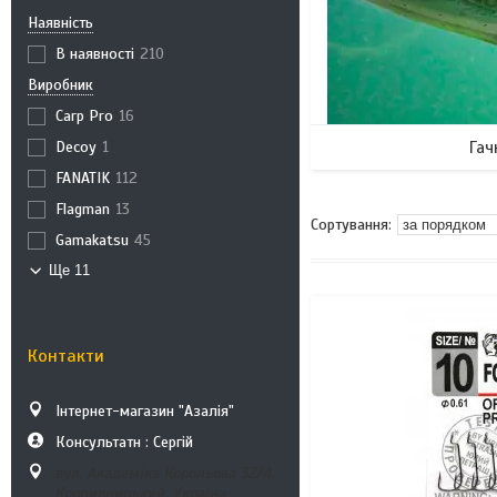
Наявність
В наявності
210
Виробник
Carp Pro
16
Decoy
1
Гач
FANATIK
112
Flagman
13
Gamakatsu
45
Ще 11
Контакти
Інтернет-магазин "Азалія"
Консультатн : Сергій
вул. Академіка Корольова 32/4,
Кропивницький, Україна