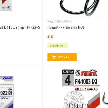
6666638855
tik ( 10шт ) арт FF-22-5
Подвійник Siweida No9
3 ₴
В наявності
КУПИТИ