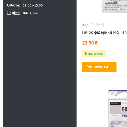
Субота
09:00
15:00
Неділя
Вихідний
FF-22-5
Гачок фідерний №5 Fana
23,90 ₴
В наявності
КУПИТИ