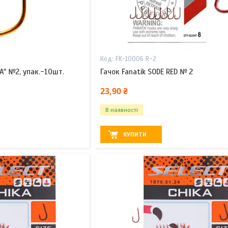
FK-10006 R-2
A" №2, упак.-10шт.
Гачок Fanatik SODE RED № 2
23,90 ₴
В наявності
КУПИТИ