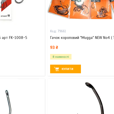
79661
5 арт FK-1008-5
Гачок короповий "Mugga" NEW No4 ( 
93 ₴
В наявності
КУПИТИ