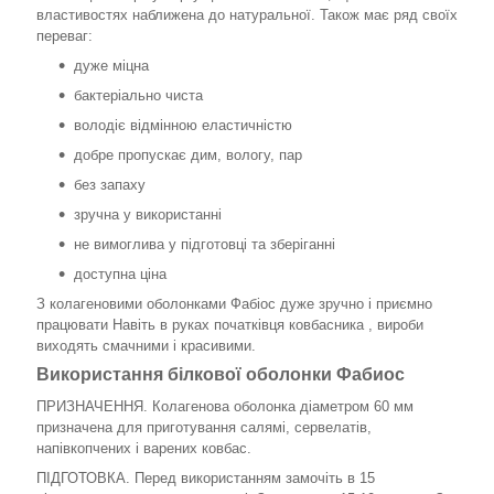
властивостях наближена до натуральної. Також має ряд своїх
переваг:
дуже міцна
бактеріально чиста
володіє відмінною еластичністю
добре пропускає дим, вологу, пар
без запаху
зручна у використанні
не вимоглива у підготовці та зберіганні
доступна ціна
З колагеновими оболонками Фабіос дуже зручно і приємно
працювати Навіть в руках початківця ковбасника , вироби
виходять смачними і красивими.
Використання білкової оболонки Фабиос
ПРИЗНАЧЕННЯ. Колагенова оболонка діаметром 60 мм
призначена для приготування салямі, сервелатів,
напівкопчених і варених ковбас.
ПІДГОТОВКА. Перед використанням замочіть в 15