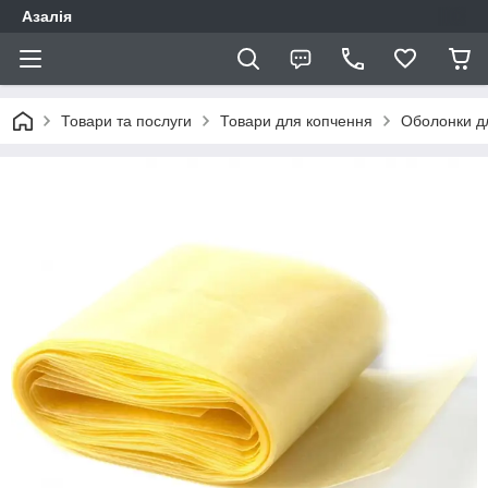
Азалія
Товари та послуги
Товари для копчення
Оболонки д