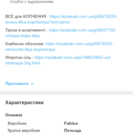
готуйте з задоволенням.
ВСЕ для КОПЧЕННЯ :
https://azaleakr.com.ua/g36678319-
tovary-dlya-kopcheniya?sort=price
Тріска в асортименті :
https://azaleakr.com.ua/g36687702-
schepa-triska-dlya
Ковбасна оболонка :
https://azaleakr.com.ua/g36678325-
obolochki-dlya-kopcheniya
Нітритна сіль :
https://azaleakr.com.ua/p748622662-sol-
nitritnaya-1kg.html
Приховати
Характеристики
Основні
Виробник
Fabios
Країна виробник
Польща