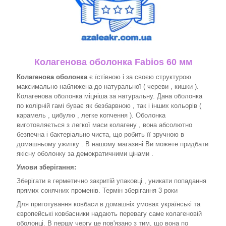
Колагенова оболонка Fabios 60 мм
Колагенова оболонка
є їстівною і за своєю структурою
максимально наближена до натуральної ( череви , кишки ).
Колагенова оболонка міцніша за натуральну. Дана оболонка
по колірній гамі буває як безбарвною , так і інших кольорів (
карамель , цибулю , легке копчення ). Оболонка
виготовляється з легкої маси колагену , вона абсолютно
безпечна і бактеріально чиста, що робить її зручною в
домашньому ужитку . В нашому магазині Ви можете придбати
якісну оболонку за демократичними цінами .
Умови зберігання:
Зберігати в герметично закритій упаковці , уникати попадання
прямих сонячних променів. Термін зберігання 3 роки
Для приготування ковбаси в домашніх умовах українські та
європейські ковбасники надають перевагу саме колагеновій
оболонці. В першу чергу це пов'язано з тим, що вона по