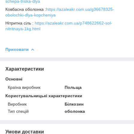
schepa-triska-dlya
Ковбасна оболонка :
https://azaleakr.com.ua/g36678325-
obolochki-dlya-kopcheniya
Нітритна сіль :
https://azaleakr.com.ua/p748622662-sol-
nitritnaya-1kg.html
Приховати
Характеристики
Основні
Країна виробник
Польща
Користувальницькі характеристики
Виробник
Білкозин
Тип спецій
оболонка
Умови доставки