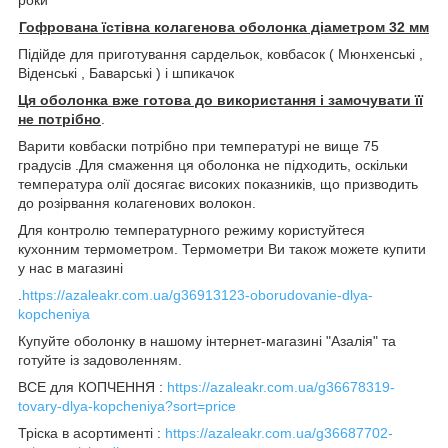
Гофрована їстівна колагенова оболонка діаметром 32 мм
Підійде для приготування сардельок, ковбасок ( Мюнхенські ,
Віденські , Баварські ) і шпикачок
Ця оболонка вже готова до використання і замочувати її
не потрібно
.
Варити ковбаски потрібно при температурі не вище 75
градусів .Для смаження ця оболонка не підходить, оскільки
температура олії досягає високих показників, що призводить
до розірвання колагенових волокон.
Для контролю температурного режиму користуйтеся
кухонним термометром. Термометри Ви також можете купити
у нас в магазині
.
https://azaleakr.com.ua/g36913123-oborudovanie-dlya-
kopcheniya
Купуйте оболонку в нашому інтернет-магазині "Азалія" та
готуйте із задоволенням.
ВСЕ для КОПЧЕННЯ :
https://azaleakr.com.ua/g36678319-
tovary-dlya-kopcheniya?sort=price
Тріска в асортименті :
https://azaleakr.com.ua/g36687702-