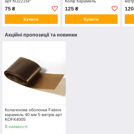
арт КО2215P
Колір Карамель
мет
75
125
120
₴
₴
Купити
Купити
Акційні пропозиції та новинки
Колагенова оболонка Fabios
карамель 40 мм 5 метрів арт
KOFK4005
В наявності