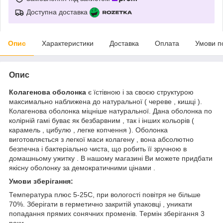
Доступна доставка
Опис
Характеристики
Доставка
Оплата
Умови п
Опис
Колагенова оболонка
є їстівною і за своєю структурою
максимально наближена до натуральної ( череве , кишці ).
Колагенова оболонка міцніше натуральної. Дана оболонка по
колірній гамі буває як безбарвним , так і інших кольорів (
карамель , цибулю , легке копчення ). Оболонка
виготовляється з легкої маси колагену , вона абсолютно
безпечна і бактеріально чиста, що робить її зручною в
домашньому ужитку . В нашому магазині Ви можете придбати
якісну оболонку за демократичними цінами .
Умови зберігання:
Температура плюс 5-25С, при вологості повітря не більше
70%. Зберігати в герметично закритій упаковці , уникати
попадання прямих сонячних променів. Термін зберігання 3
роки