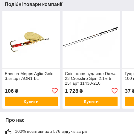
Подібні товари компанії
Блесна Mepps Aglia Gold
Спінінгове вудлище Daiwa
Гуар
3.5г арт AOR1-bc
23 Crossfire Spin 2.1м 5-
100 
25г арт 11438-210
106
1 728
37
₴
₴
Купити
Купити
Про нас
100% позитивних з 576 відгуків за рік