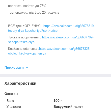
вологість повітря до 75%
температура: від 5 до 20 градусів
ВСЕ для КОПЧЕННЯ :
https://azaleakr.com.ua/g36678319-
tovary-dlya-kopcheniya?sort=price
Тріска в асортименті :
https://azaleakr.com.ua/g36687702-
schepa-triska-dlya
Ковбасна оболонка :
https://azaleakr.com.ua/g36678325-
obolochki-dlya-kopcheniya
Приховати
Характеристики
Основні
Вага
100 г
Упаковка
Вакуумний пакет