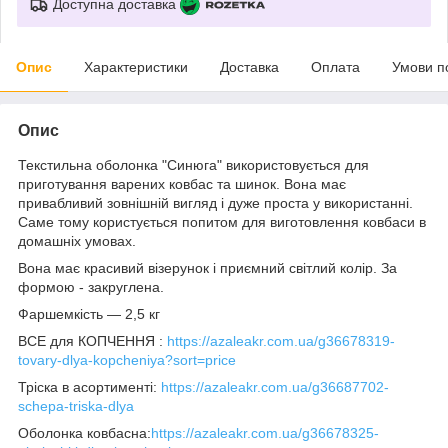
Доступна доставка
Опис
Характеристики
Доставка
Оплата
Умови п
Опис
Текстильна оболонка "Синюга" використовується для
приготування варених ковбас та шинок. Вона має
привабливий зовнішній вигляд і дуже проста у використанні.
Саме тому користується попитом для виготовлення ковбаси в
домашніх умовах.
Вона має красивий візерунок і приємний світлий колір. За
формою - закруглена.
Фаршемкість — 2,5 кг
ВСЕ для КОПЧЕННЯ :
https://azaleakr.com.ua/g36678319-
tovary-dlya-kopcheniya?sort=price
Тріска в асортименті:
https://azaleakr.com.ua/g36687702-
schepa-triska-dlya
Оболонка ковбасна:
https://azaleakr.com.ua/g36678325-