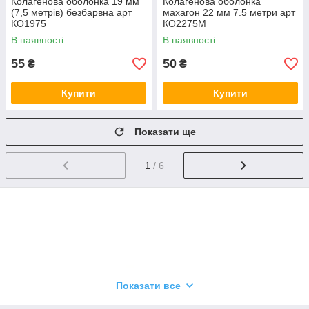
Колагенова оболонка 19 мм
Колагенова оболонка
(7,5 метрів) безбарвна арт
махагон 22 мм 7.5 метри арт
КО1975
КО2275M
В наявності
В наявності
55
50
₴
₴
Купити
Купити
Показати ще
1
/ 6
Показати все