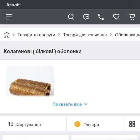
Азалія
Товари та послуги
Товари для копчення
Оболонки д
Колагенові ( білкові ) оболонки
Показати все
Колагенова оболонка для домашньої
Сортування
0
Фільтри
ковбаси, ковбасок, сосисок в магазині
Азалія