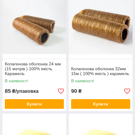
Купити колагенову оболонку потрібного діаметра та
фасування можна в нашому інтернет-магазині
azaleakr.com.ua . Всі надані товари високої якості та
перевірені не тільки сотнями покупців, а й сертифіковані.
Якщо хочете отримати гарний продукт за адекватну ціну —
Ви потрапили в правильний каталог.
Колагенова оболонка 24 мм
(15 метрів ) 100% якість
Колагенова оболонка 32мм
Карамель
15м ( 100% якість ) карамель
В наявності
В наявності
85
90
₴/упаковка
₴
Купити
Купити