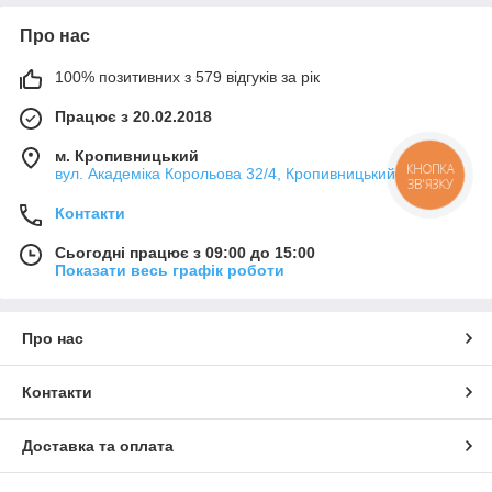
Про нас
100% позитивних з 579 відгуків за рік
Працює з 20.02.2018
м. Кропивницький
КНОПКА
вул. Академіка Корольова 32/4, Кропивницький, Україна
ЗВ'ЯЗКУ
Контакти
Сьогодні працює з 09:00 до 15:00
Показати весь графік роботи
Купити колагенові (білкові) оболонки
Про нас
Попри те, що вона штучна,
білкова оболонка для
ковбаси та сосисок виготовлена з натуральних волокон
колагену
. Натуральні оболонки мають різні вади, з якими
Контакти
складно боротися. Тут на допомогу приходить колагенова
оболонка, яка легко зможе замінити натуральну без втрат
Доставка та оплата
усіх важливих якостей.